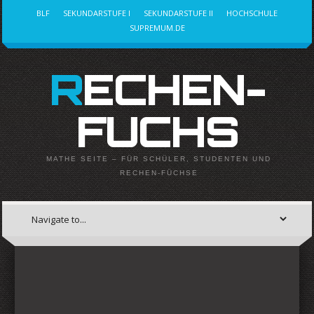
BLF
SEKUNDARSTUFE I
SEKUNDARSTUFE II
HOCHSCHULE
SUPREMUM.DE
RECHEN-
FUCHS
MATHE SEITE – FÜR SCHÜLER, STUDENTEN UND
RECHEN-FÜCHSE