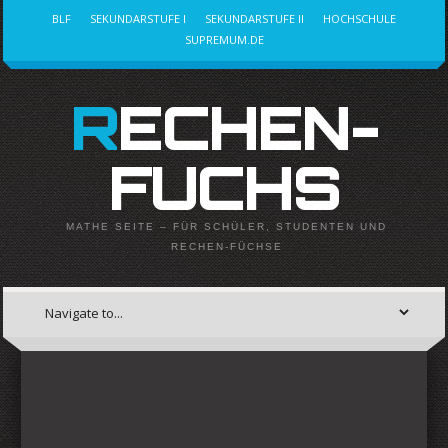
BLF
SEKUNDARSTUFE I
SEKUNDARSTUFE II
HOCHSCHULE
SUPREMUM.DE
RECHEN-
FUCHS
MATHE SEITE – FÜR SCHÜLER, STUDENTEN UND
RECHEN-FÜCHSE