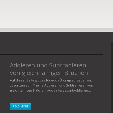
Addieren und Subtrahieren
von gleichnamigen Brüchen
– Übungsaufgaben
Auf dieser Seite gibt es für euch Übungsaufgaben mit
Lösungen zum Thema Addieren und Subtrahieren von
gleichnamigen Brüchen. Auch interessant:Addieren…
READ MORE