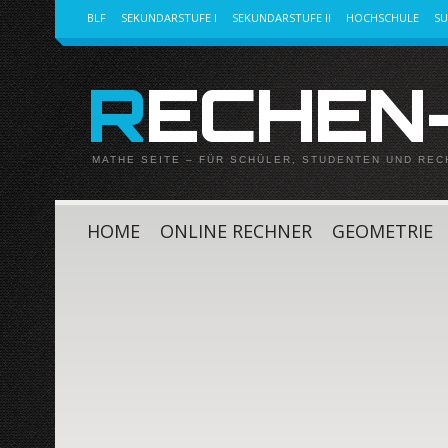
BLF
SEKUNDARSTUFE I
SEKUNDARSTUFE II
HOCHSCHULE
S
RECHEN
MATHE SEITE – FÜR SCHÜLER, STUDENTEN UND RE
HOME
ONLINE RECHNER
GEOMETRIE