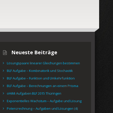
Neueste Beiträge
Lösungspaare linearer Gleichungen bestimmen
BLF Aufgabe – Kombinatorik und Stochastik
BLF Aufgabe – Funktion und Umkehrfunktion
BLF Aufgabe – Berechnungen an einem Prisma
oHiMi Aufgaben BLF 2015 Thüringen
Exponentielles Wachstum – Aufgabe und Lösung
Potenzrechnung – Aufgaben und Lösungen (4)