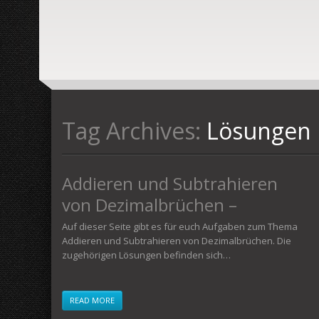
Tag Archives:
Lösungen
Addieren und Subtrahieren
von Dezimalbrüchen –
Aufgaben mit Lösungen
Auf dieser Seite gibt es für euch Aufgaben zum Thema
Addieren und Subtrahieren von Dezimalbrüchen. Die
zugehörigen Lösungen befinden sich…
READ MORE