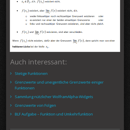
Auch interessant:
Stetige Funktionen
Grenzwerte und uneigentliche Grenzwerte einiger
Funktionen
Sammlung nützlicher WolframAlpha-Widgets
Grenzwerte von Folgen
BLF Aufgabe – Funktion und Umkehrfunktion