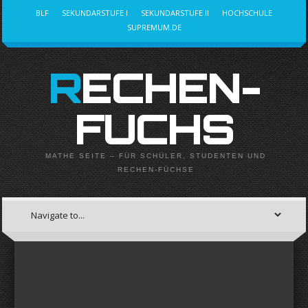
BLF
SEKUNDARSTUFE I
SEKUNDARSTUFE II
HOCHSCHULE
SUPREMUM.DE
RECHEN-
FUCHS
MATHE SEITE – FÜR SCHÜLER, STUDENTEN UND
RECHEN-FÜCHSE