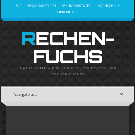
BLF
SEKUNDARSTUFE I
SEKUNDARSTUFE II
HOCHSCHULE
SUPREMUM.DE
RECHEN-
FUCHS
MATHE SEITE – FÜR SCHÜLER, STUDENTEN UND
RECHEN-FÜCHSE