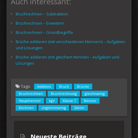
Auch interessant:
Bruchrechnen – Subtraktion
Bruchrechnen – Erweitern
Bruchrechnen – Grundbegriffe
Brüche addieren (mit verschiedenen Nennern) – Aufgaben
und Lösungen
Brüche addieren (mit gleichem Nenner) – Aufgaben und
Lösungen
Tags:
Addition
Bruch
Brüche
Bruchrechnen
Bruchrechnung
gleichnamig
Hauptnenner
kgV
Klasse 7
Nenner
Rechnen
ungleichnamig
Zähler
Neueste Beiträge