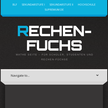
BLF
SEKUNDARSTUFE I
SEKUNDARSTUFE II
HOCHSCHULE
SUPREMUM.DE
RECHEN-
FUCHS
MATHE SEITE – FÜR SCHÜLER, STUDENTEN UND
RECHEN-FÜCHSE