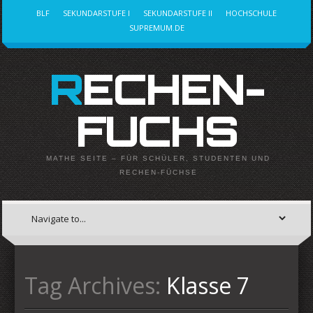
BLF
SEKUNDARSTUFE I
SEKUNDARSTUFE II
HOCHSCHULE
SUPREMUM.DE
RECHEN-
FUCHS
MATHE SEITE – FÜR SCHÜLER, STUDENTEN UND
RECHEN-FÜCHSE
Tag Archives:
Klasse 7