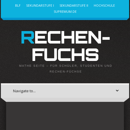
BLF
SEKUNDARSTUFE I
SEKUNDARSTUFE II
HOCHSCHULE
SUPREMUM.DE
RECHEN-
FUCHS
MATHE SEITE – FÜR SCHÜLER, STUDENTEN UND
RECHEN-FÜCHSE