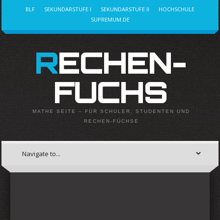
BLF
SEKUNDARSTUFE I
SEKUNDARSTUFE II
HOCHSCHULE
SUPREMUM.DE
RECHEN-
FUCHS
MATHE SEITE – FÜR SCHÜLER, STUDENTEN UND
RECHEN-FÜCHSE