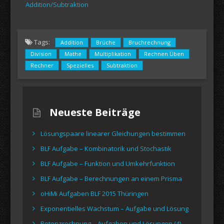
Addition/Subtraktion
Tags:
Addition
Brüche
Bruchrechnung
Division
Mathe
Multiplikation
Rechnen Üben
Rechner
Spezielles
Subtraktion
Neueste Beiträge
Lösungspaare linearer Gleichungen bestimmen
BLF Aufgabe – Kombinatorik und Stochastik
BLF Aufgabe – Funktion und Umkehrfunktion
BLF Aufgabe – Berechnungen an einem Prisma
oHiMi Aufgaben BLF 2015 Thüringen
Exponentielles Wachstum – Aufgabe und Lösung
Potenzrechnung – Aufgaben und Lösungen (4)